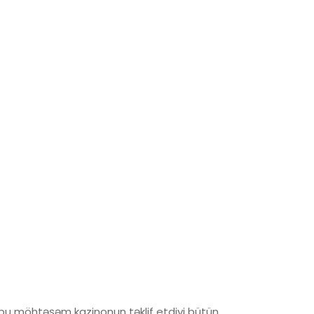
ə bu möhtəşəm kazinonun təklif etdiyi bütün