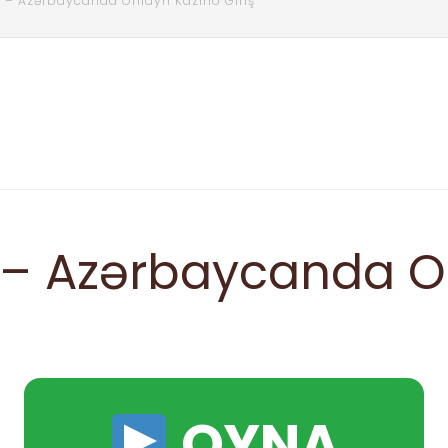
 – Azərbaycanda Onlayn Kazino Giriş
 – Azərbaycanda O
OYNA