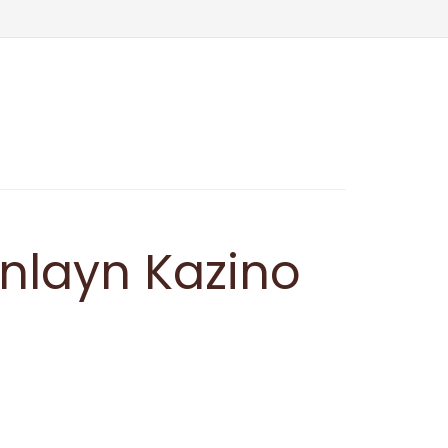
nlayn Kazino