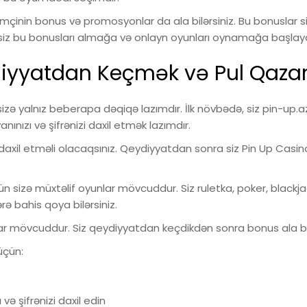
z həmçinin bonus və promosyonlar da ala bilərsiniz. Bu bonu
, siz bu bonusları almağa və onlayn oyunları oynamağa başlaya 
diyyatdan Keçmək və Pul Qaz
 yalnız beberapa dəqiqə lazımdır. İlk növbədə, siz pin-up.az
ınızı və şifrənizi daxil etmək lazımdır.
 daxil etməli olacaqsınız. Qeydiyyatdan sonra siz Pin Up Casi
zə müxtəlif oyunlar mövcuddur. Siz ruletka, poker, blackjack
rə bahis qoya bilərsiniz.
r mövcuddur. Siz qeydiyyatdan keçdikdən sonra bonus ala bilər
üçün:
ə şifrənizi daxil edin