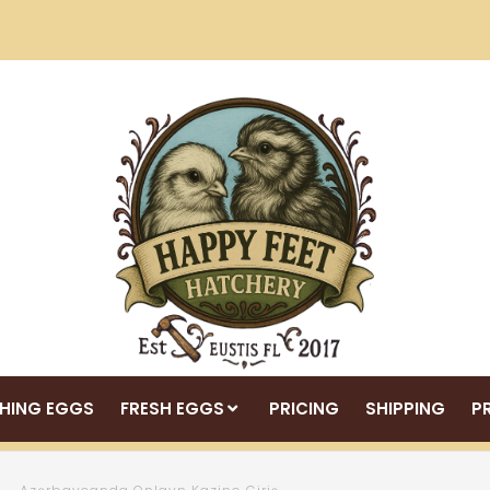
HING EGGS
FRESH EGGS
PRICING
SHIPPING
P