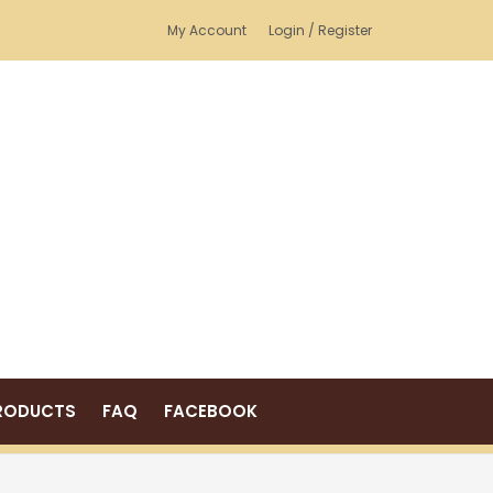
My Account
Login / Register
RODUCTS
FAQ
FACEBOOK