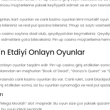
zinosu müştərilərinə yüksək keyfiyyətli xidmət və ən son texno
ları, kart oyunları və canlı kazino oyunları kimi müxtəlif oyun
 bilərsiniz və real pul qazana bilərsiniz. Pinup az saytı vasit
-up casino saytına daxil olub, qeydiyyatdan keçməlisiniz. Qeydi
idmətlərə çata biləcəksiniz. Pin up casino müştərilərinə həmçini
n Etdiyi Onlayn Oyunlar
nlayn oyunlar təqdim edir. Pin-up casino giriş etdikdən sonra, 
yunlarından ən məşhurları “Book of Dead”, “Gonzo’s Quest” və “St
sında canlı kazino oyunları da var. Canlı rulet, canlı blackjack
riş etdikdən sonra, siz bu oyunları oynamağa və real pul qaza
rı
ə “Mega Moolah” slot maşınıdır. Bu oyun sizə çox yüksək qaza
n bu oyun ideal seçimdir.