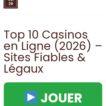
29
Top 10 Casinos
en Ligne (2026) –
Sites Fiables &
Légaux
JOUER