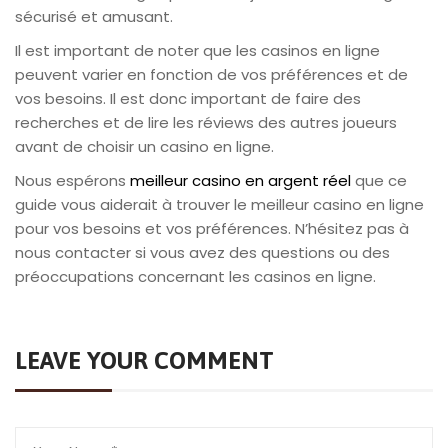
sécurisé et amusant.
Il est important de noter que les casinos en ligne
peuvent varier en fonction de vos préférences et de
vos besoins. Il est donc important de faire des
recherches et de lire les réviews des autres joueurs
avant de choisir un casino en ligne.
Nous espérons
meilleur casino en argent réel
que ce
guide vous aiderait à trouver le meilleur casino en ligne
pour vos besoins et vos préférences. N’hésitez pas à
nous contacter si vous avez des questions ou des
préoccupations concernant les casinos en ligne.
LEAVE YOUR COMMENT