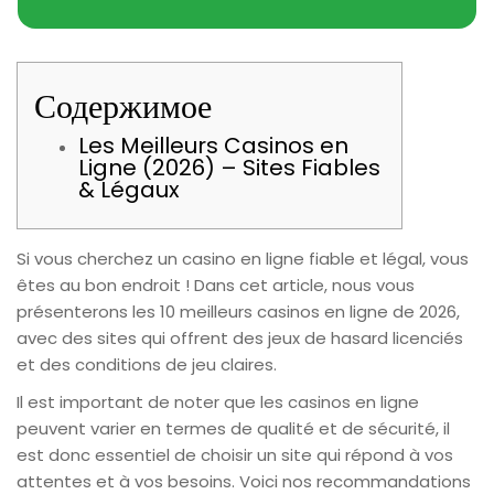
Содержимое
Les Meilleurs Casinos en
Ligne (2026) – Sites Fiables
& Légaux
Si vous cherchez un casino en ligne fiable et légal, vous
êtes au bon endroit ! Dans cet article, nous vous
présenterons les 10 meilleurs casinos en ligne de 2026,
avec des sites qui offrent des jeux de hasard licenciés
et des conditions de jeu claires.
Il est important de noter que les casinos en ligne
peuvent varier en termes de qualité et de sécurité, il
est donc essentiel de choisir un site qui répond à vos
attentes et à vos besoins. Voici nos recommandations