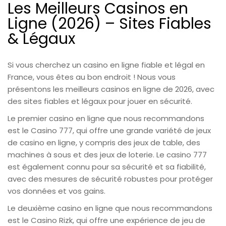
Les Meilleurs Casinos en
Ligne (2026) – Sites Fiables
& Légaux
Si vous cherchez un casino en ligne fiable et légal en
France, vous êtes au bon endroit ! Nous vous
présentons les meilleurs casinos en ligne de 2026, avec
des sites fiables et légaux pour jouer en sécurité.
Le premier casino en ligne que nous recommandons
est le Casino 777, qui offre une grande variété de jeux
de casino en ligne, y compris des jeux de table, des
machines à sous et des jeux de loterie. Le casino 777
est également connu pour sa sécurité et sa fiabilité,
avec des mesures de sécurité robustes pour protéger
vos données et vos gains.
Le deuxième casino en ligne que nous recommandons
est le Casino Rizk, qui offre une expérience de jeu de